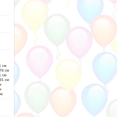
1 см
76 см
1 см
91 см
м
и
ью