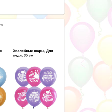
ие
я
Хвалебные шары, Для
леди, 35 см