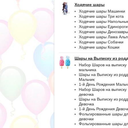
Ходячие шары
Ходячие шары Машинки
Ходячие шары Три кота
Ходячие шары Напольны
Ходячие шары Единороги
Ходячие шары Динозавр
Ходячие шары Лама Альп
Ходячие шары Собачки
Ходячие шары Кошки
Шары на Выписку из род
Набор Шаров на выписку
мальчика
Шары на Выписку из род
Мальчик
1-й День Рождения Мальч
Набор Шаров на выписку
девочка
Шары на Выписку из род
Девочка
1-й День Рождения Девоч
Фольгированные шары д
девочки
Фольгированные шары д