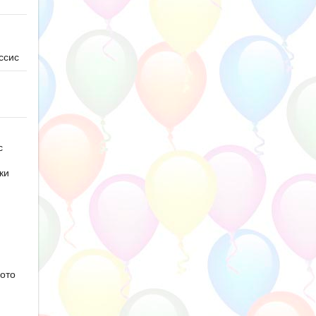
ссис
с
ки
ото