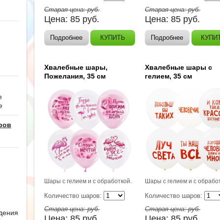
Старая цена:
руб.
Старая цена:
руб.
Цена:
85
руб.
Цена:
85
руб.
Подробнее
КУПИТЬ
Подробнее
КУПИ
Хвалебные шары,
Хвалебные шары с
Пожелания, 35 см
гелием, 35 см
е
е
ров
Шары с гелием и с обработкой.
Шары с гелием и с обрабо
Количество шаров:
Количество шаров:
Старая цена:
руб.
Старая цена:
руб.
дения
Цена:
85
руб.
Цена:
85
руб.