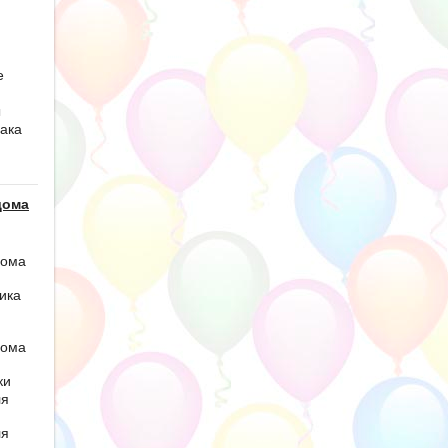
е
ы
ака
дома
дома
ика
дома
ки
ля
ля