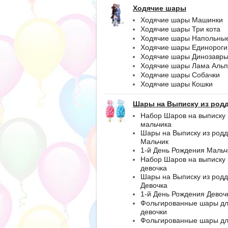
Ходячие шары
Ходячие шары Машинки
Ходячие шары Три кота
Ходячие шары Напольны
Ходячие шары Единороги
Ходячие шары Динозавр
Ходячие шары Лама Альп
Ходячие шары Собачки
Ходячие шары Кошки
Шары на Выписку из род
Набор Шаров на выписку
мальчика
Шары на Выписку из род
Мальчик
1-й День Рождения Мальч
Набор Шаров на выписку
девочка
Шары на Выписку из род
Девочка
1-й День Рождения Девоч
Фольгированные шары д
девочки
Фольгированные шары д