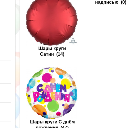
надписью
(0)
Шары круги
Сатин
(14)
Шары круги С днём
рождения
(47)