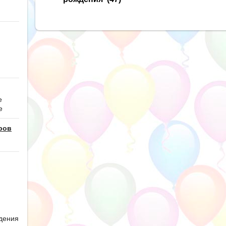
е
е
ров
дения