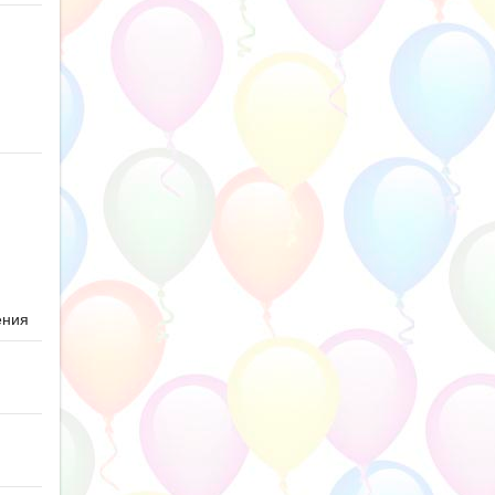
ю
ения