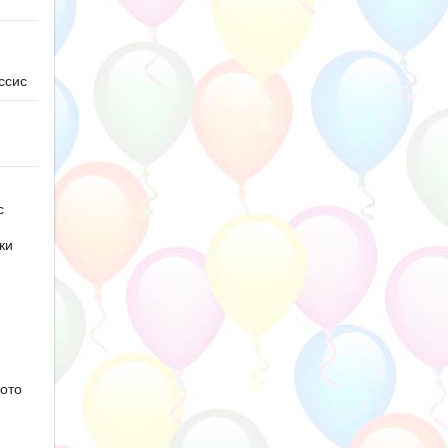
ссис
с
ки
ото