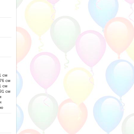
1 см
76 см
1 см
91 см
м
и
ью