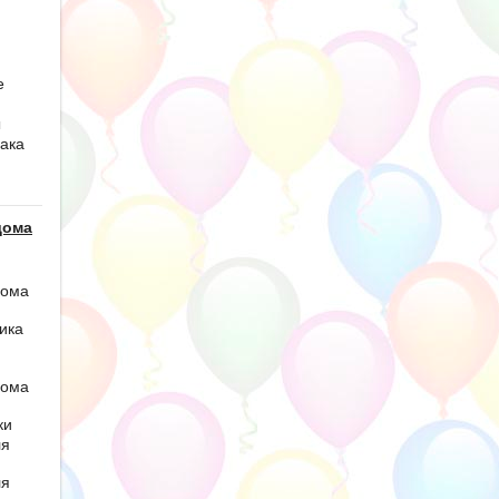
е
ы
ака
дома
дома
ика
дома
ки
ля
ля