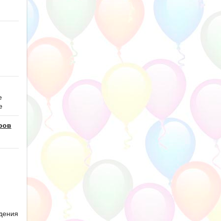
е
е
ров
дения