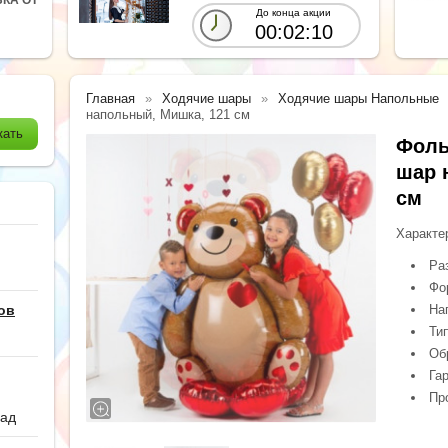
До конца акции
00:02:08
Главная
Ходячие шары
Ходячие шары Напольные
напольный, Мишка, 121 см
Фоль
шар 
см
Характе
Ра
Фо
ов
На
Ти
Обр
Гар
Пр
сад