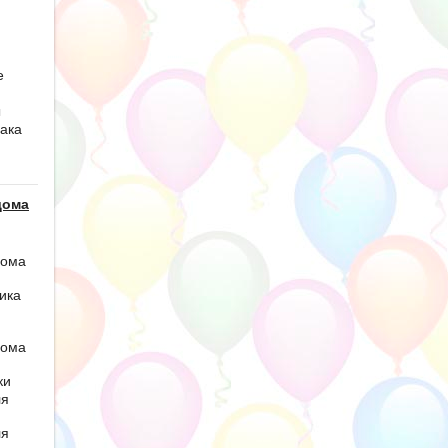
е
ы
ака
дома
дома
ика
дома
ки
ля
ля