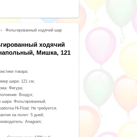
Фольгированный ходячий шар
гированный ходячий
напольный, Мишка, 121
ристики товара:
змер шара: 121 см;
рма: Фигура;
полнение: Воздух;
п шара: Фольгированный;
аботка Hi-Float: Не требуется;
антия на полет: 5 дней;
оизводитель: Anagram;