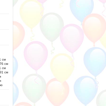
1 см
76 см
1 см
91 см
м
и
ью