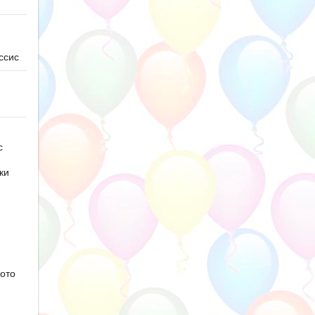
ссис
с
ки
ото