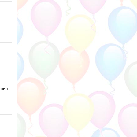
ю
ения