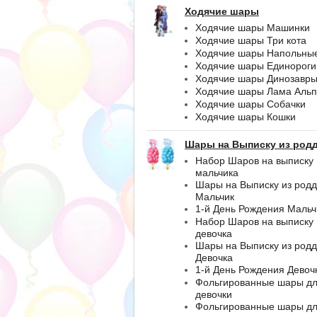
Ходячие шары
Ходячие шары Машинки
Ходячие шары Три кота
Ходячие шары Напольны
Ходячие шары Единороги
Ходячие шары Динозавр
Ходячие шары Лама Альп
Ходячие шары Собачки
Ходячие шары Кошки
Шары на Выписку из род
Набор Шаров на выписку
мальчика
Шары на Выписку из род
Мальчик
1-й День Рождения Мальч
Набор Шаров на выписку
девочка
Шары на Выписку из род
Девочка
1-й День Рождения Девоч
Фольгированные шары д
девочки
Фольгированные шары д