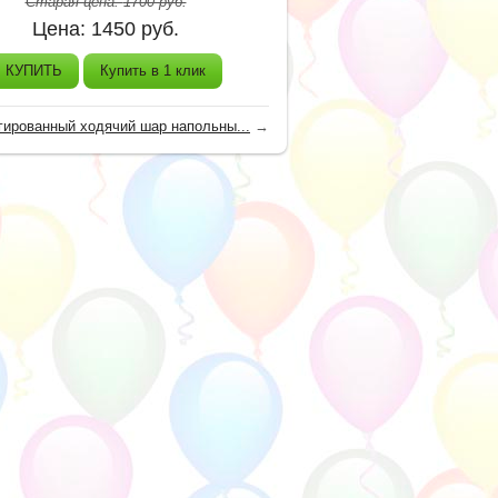
Старая цена:
1700
руб.
Цена:
1450
руб.
КУПИТЬ
Купить в 1 клик
гированный ходячий шар напольны...
→