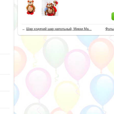
←
Шар ходячий шар напольный, Микки Ма...
Фоль