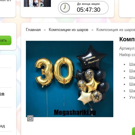
До конца акции
05:47:28
Главная
Композиции из шаров
Композиция из шаров
Комп
Артикул
Набор со
Ша
Ша
Ша
Ша
Ша
ов
Ут
сад