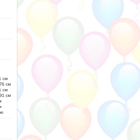
1 см
76 см
1 см
91 см
м
и
ью