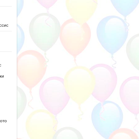
ссис
с
ки
ото