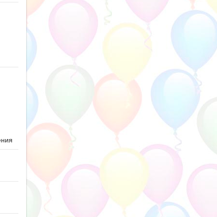
ю
ения