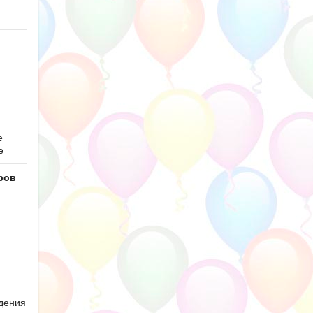
е
е
ров
дения