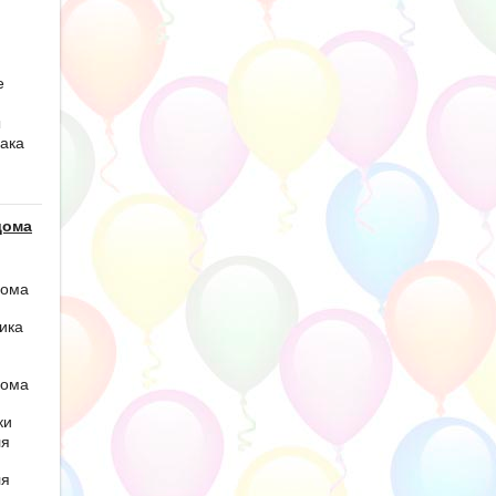
е
ы
ака
дома
дома
ика
дома
ки
ля
ля