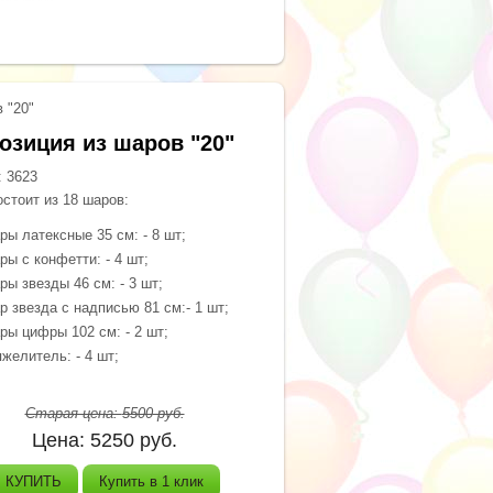
 "20"
озиция из шаров "20"
:
3623
стоит из 18 шаров:
ры латексные 35 см: - 8 шт;
ры с конфетти: - 4 шт;
ры звезды 46 см: - 3 шт;
р звезда с надписью 81 см:- 1 шт;
ры цифры 102 см: - 2 шт;
яжелитель: - 4 шт;
Старая цена:
5500
руб.
Цена:
5250
руб.
КУПИТЬ
Купить в 1 клик