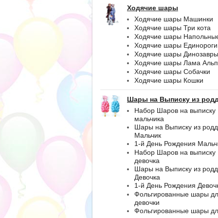
Ходячие шары
Ходячие шары Машинки
Ходячие шары Три кота
Ходячие шары Напольны
Ходячие шары Единороги
Ходячие шары Динозавр
Ходячие шары Лама Альп
Ходячие шары Собачки
Ходячие шары Кошки
Шары на Выписку из род
Набор Шаров на выписку
мальчика
Шары на Выписку из род
Мальчик
1-й День Рождения Мальч
Набор Шаров на выписку
девочка
Шары на Выписку из род
Девочка
1-й День Рождения Девоч
Фольгированные шары д
девочки
Фольгированные шары д