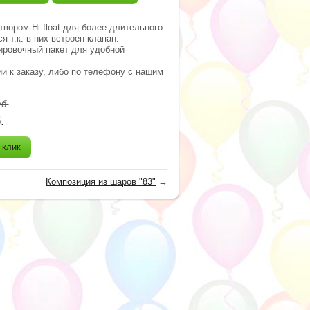
ором Hi-float для более длительного
 т.к. в них встроен клапан.
ировочный пакет для удобной
и к заказу, либо по телефону с нашим
б.
.
 клик
Композиция из шаров "83"
→