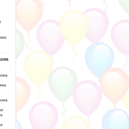
е
ы
ака
дома
дома
ика
дома
ки
ля
ля