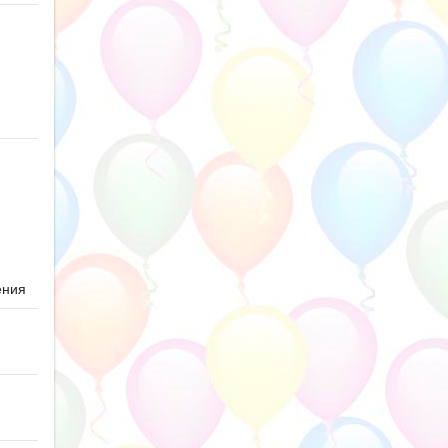
ю
ения