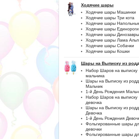
Ходячие шары
Ходячие шары Машинки
Ходячие шары Три кота
Ходячие шары Напольны
Ходячие шары Единороги
Ходячие шары Динозавр
Ходячие шары Лама Альп
Ходячие шары Собачки
Ходячие шары Кошки
Шары на Выписку из род
Набор Шаров на выписку
мальчика
Шары на Выписку из род
Мальчик
1-й День Рождения Мальч
Набор Шаров на выписку
девочка
Шары на Выписку из род
Девочка
1-й День Рождения Девоч
Фольгированные шары д
девочки
Фольгированные шары д