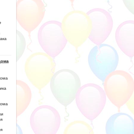
е
ы
ака
дома
дома
ика
дома
ки
ля
ля