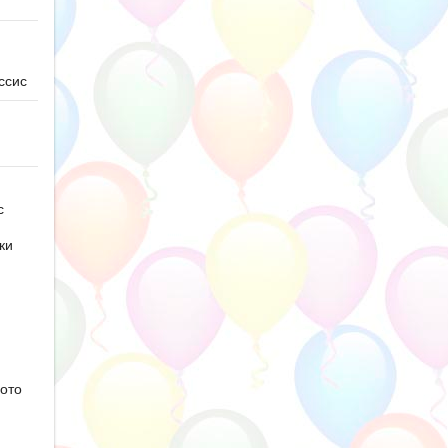
ссис
с
ки
ото