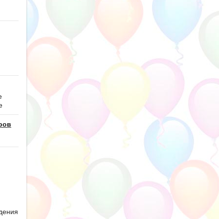
е
е
ров
дения