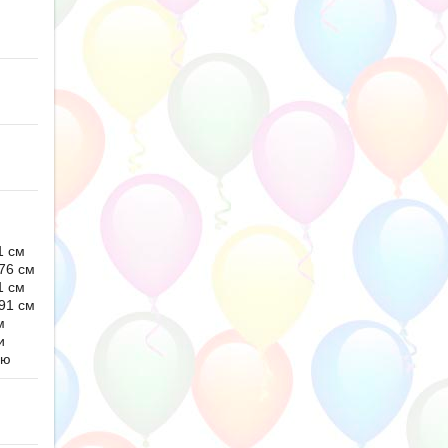
1 см
76 см
1 см
91 см
м
и
ью