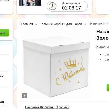
До конца акции
01:08:16
Главная
Большие коробки для шаров
Наклейка С Ю
Накл
Золо
Характе
Вы
Ши
ов
сад
←
Наклейка Любимая!, Красный