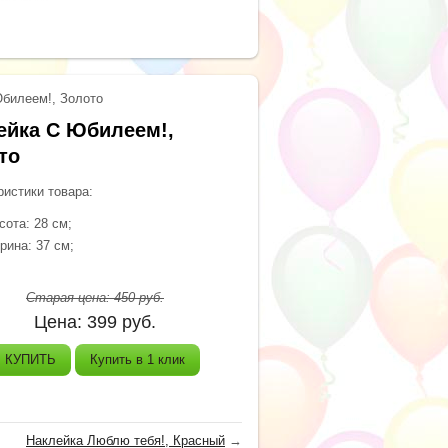
билеем!, Золото
ейка С Юбилеем!,
то
ристики товара:
сота: 28 см;
рина: 37 см;
Старая цена:
450
руб.
Цена:
399
руб.
КУПИТЬ
Купить в 1 клик
Наклейка Люблю тебя!, Красный
→