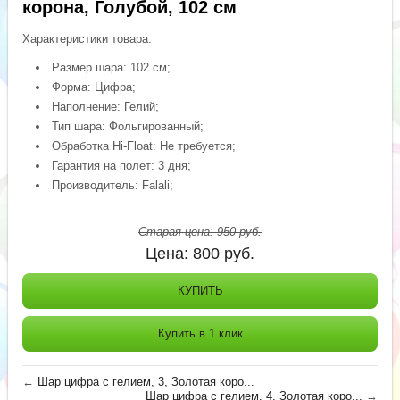
корона, Голубой, 102 см
Характеристики товара:
Размер шара: 102 см;
Форма: Цифра;
Наполнение: Гелий;
Тип шара: Фольгированный;
Обработка Hi-Float: Не требуется;
Гарантия на полет: 3 дня;
Производитель: Falali;
Старая цена:
950
руб.
Цена:
800
руб.
КУПИТЬ
Купить в 1 клик
←
Шар цифра с гелием, 3, Золотая коро...
Шар цифра с гелием, 4, Золотая коро...
→