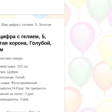
Шар цифра с гелием, 5, Золотая
цифра с гелием, 5,
тая корона, Голубой,
см
ристики товара:
змер шара: 102 см;
рма: Цифра;
полнение: Гелий;
п шара: Фольгированный;
аботка Hi-Float: Не требуется;
антия на полет: 3 дня;
изводитель: Falali;