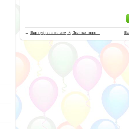
←
Шар цифра с гелием, 5, Золотая коро...
Ша