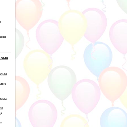
е
ы
ака
дома
дома
ика
дома
ки
ля
ля