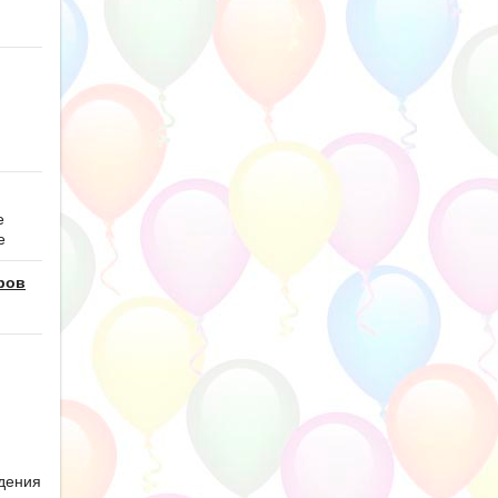
е
е
ров
дения