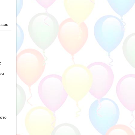
ссис
с
ки
ото