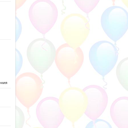
ю
ения