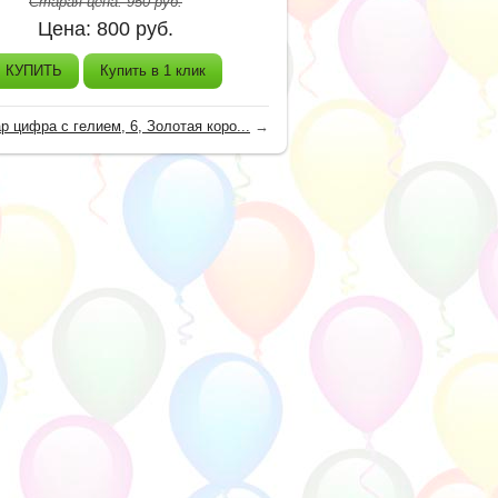
Старая цена:
950
руб.
Цена:
800
руб.
КУПИТЬ
Купить в 1 клик
р цифра с гелием, 6, Золотая коро...
→