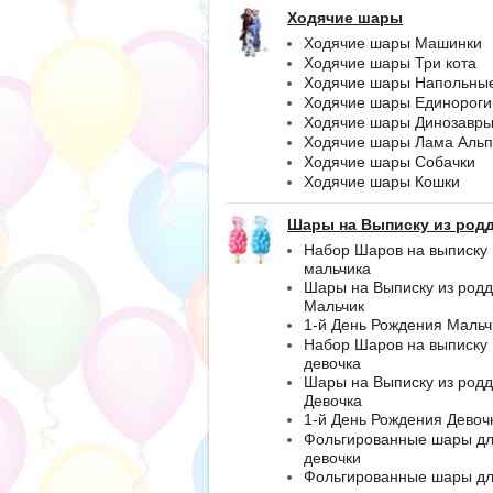
Ходячие шары
Ходячие шары Машинки
Ходячие шары Три кота
Ходячие шары Напольны
Ходячие шары Единороги
Ходячие шары Динозавр
Ходячие шары Лама Альп
Ходячие шары Собачки
Ходячие шары Кошки
Шары на Выписку из род
Набор Шаров на выписку
мальчика
Шары на Выписку из род
Мальчик
1-й День Рождения Мальч
Набор Шаров на выписку
девочка
Шары на Выписку из род
Девочка
1-й День Рождения Девоч
Фольгированные шары д
девочки
Фольгированные шары д