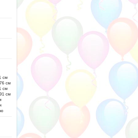
1 см
76 см
1 см
91 см
м
и
ью