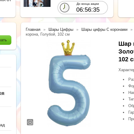
До конца акции
06:56:33
Главная
Шары Цифры
Шары цифры С коронами
корона, Голубой, 102 см
Шар 
Золо
102 
Характе
Ра
Фо
ов
На
Ти
Обр
Гар
Про
сад