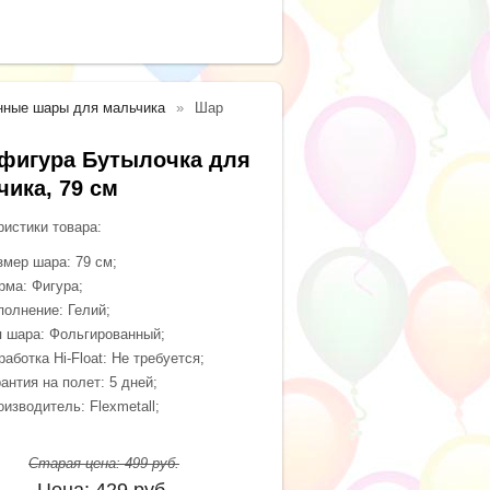
нные шары для мальчика
Шар
фигура Бутылочка для
чика, 79 см
ристики товара:
змер шара: 79 см;
рма: Фигура;
полнение: Гелий;
п шара: Фольгированный;
аботка Hi-Float: Не требуется;
антия на полет: 5 дней;
оизводитель: Flexmetall;
Старая цена:
499
руб.