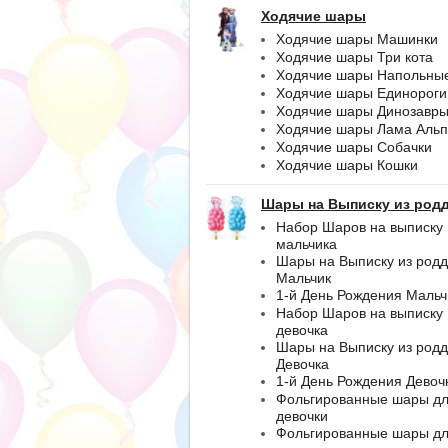
Ходячие шары
Ходячие шары Машинки
Ходячие шары Три кота
Ходячие шары Напольны
Ходячие шары Единороги
Ходячие шары Динозавр
Ходячие шары Лама Альп
Ходячие шары Собачки
Ходячие шары Кошки
Шары на Выписку из род
Набор Шаров на выписку
мальчика
Шары на Выписку из род
Мальчик
1-й День Рождения Мальч
Набор Шаров на выписку
девочка
Шары на Выписку из род
Девочка
1-й День Рождения Девоч
Фольгированные шары д
девочки
Фольгированные шары д