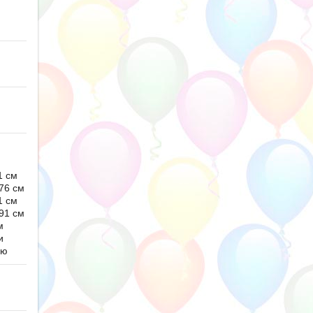
1 см
76 см
1 см
91 см
м
и
ью