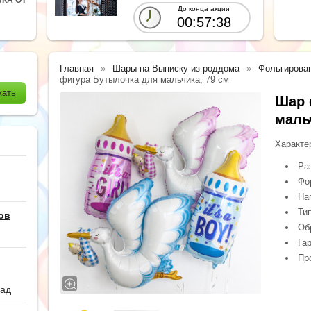
До конца акции
00:57:36
Главная
Шары на Выписку из роддома
Фольгирова
фигура Бутылочка для мальчика, 79 см
Шар 
маль
Характе
Ра
Фо
На
Ти
ов
Обр
Гар
Пр
сад