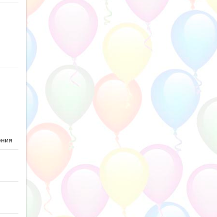
ю
ения