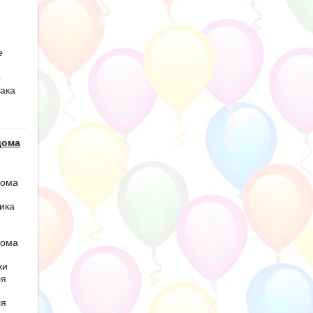
е
ы
ака
дома
дома
ика
дома
ки
ля
ля