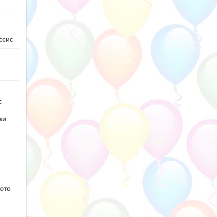
ссис
с
ки
ото