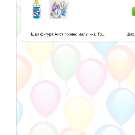
←
Шар фигура Аист принес мальчика, Го...
Шар 