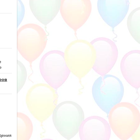
е
е
ров
дения