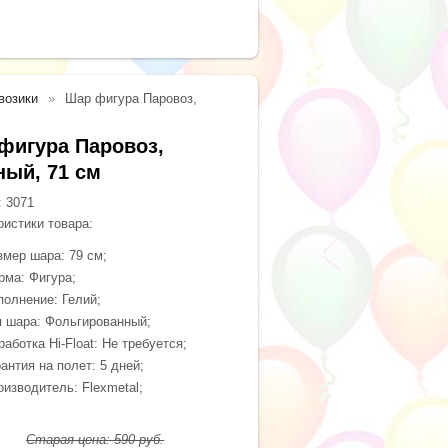
возики
Шар фигура Паровоз,
фигура Паровоз,
ный, 71 см
:
3071
ристики товара:
змер шара: 79 см;
рма: Фигура;
полнение: Гелий;
п шара: Фольгированный;
аботка Hi-Float: Не требуется;
антия на полет: 5 дней;
оизводитель: Flexmetal;
Старая цена:
590
руб.