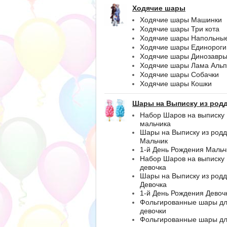
Ходячие шары
Ходячие шары Машинки
Ходячие шары Три кота
Ходячие шары Напольны
Ходячие шары Единороги
Ходячие шары Динозавр
Ходячие шары Лама Альп
Ходячие шары Собачки
Ходячие шары Кошки
Шары на Выписку из род
Набор Шаров на выписку
мальчика
Шары на Выписку из род
Мальчик
1-й День Рождения Мальч
Набор Шаров на выписку
девочка
Шары на Выписку из род
Девочка
1-й День Рождения Девоч
Фольгированные шары д
девочки
Фольгированные шары д