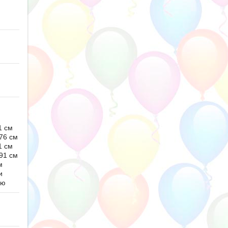
1 см
76 см
1 см
91 см
м
и
ью