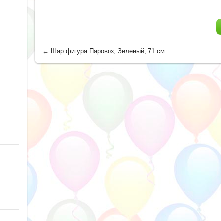
←
Шар фигура Паровоз, Зеленый, 71 см