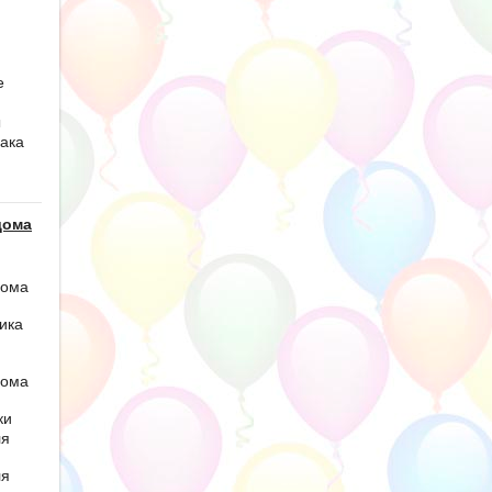
е
ы
ака
дома
дома
ика
дома
ки
ля
ля