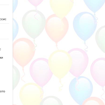
ссис
с
ки
ото