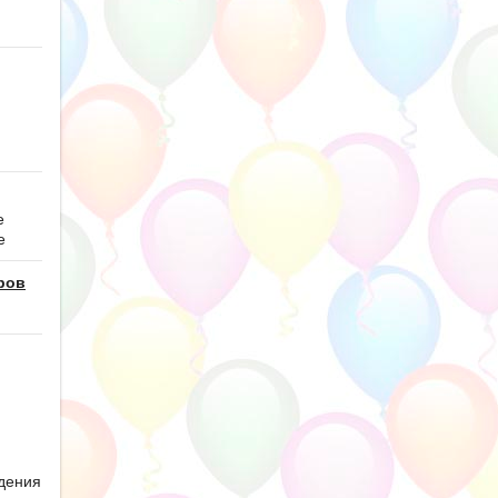
е
е
ров
дения