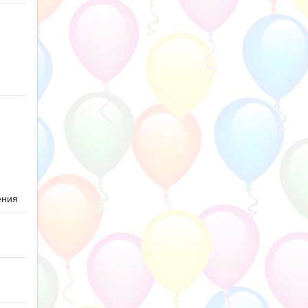
ю
ения