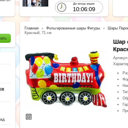
До конца акции
10:06:08
Главная
Фольгированные шары Фигуры
Шары Паро
Красный, 71 см
Шар 
Крас
Артикул
Характе
Ра
Фо
На
ов
Ти
Обр
Гар
Пр
сад