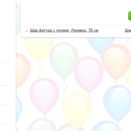
←
Шар фигура с гелием, Ленивец, 78 см
Шар