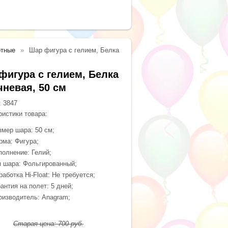
тные
Шар фигура с гелием, Белка
фигура с гелием, Белка
чневая, 50 см
:
3847
ристики товара:
змер шара: 50 см;
рма: Фигура;
полнение: Гелий;
п шара: Фольгированный;
аботка Hi-Float: Не требуется;
антия на полет: 5 дней;
оизводитель: Anagram;
Старая цена:
700
руб.