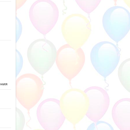
ю
ения