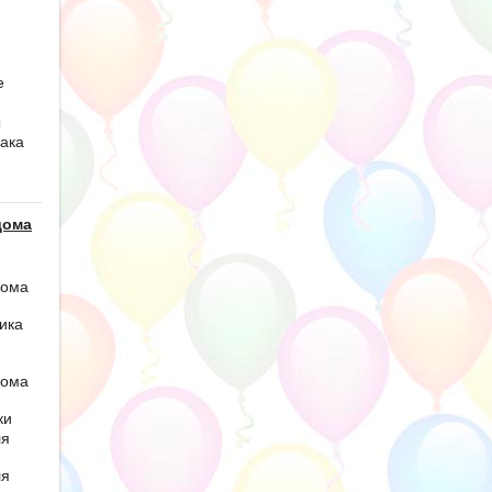
е
ы
ака
дома
дома
ика
дома
ки
ля
ля