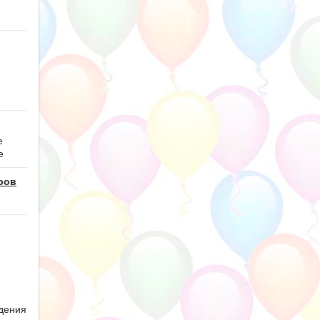
е
е
ров
дения