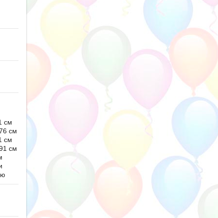
1 см
76 см
1 см
91 см
м
и
ью