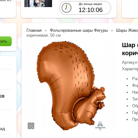
До конца акции
12:10:04
Главная
Фольгированные шары Фигуры
Шары Живо
коричневая, 50 см
Шар 
кори
Артикул
Характе
Ра
Фо
На
ов
Ти
Обр
Гар
Пр
сад