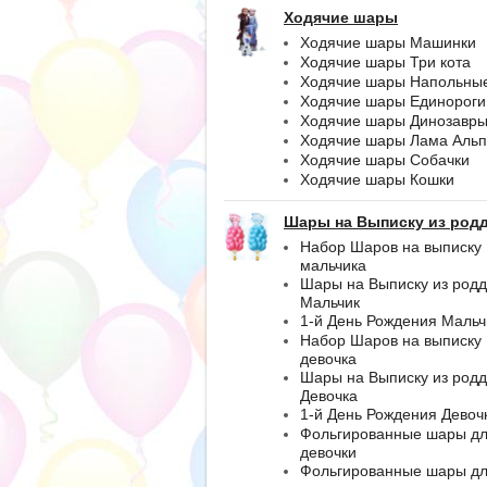
Ходячие шары
Ходячие шары Машинки
Ходячие шары Три кота
Ходячие шары Напольны
Ходячие шары Единороги
Ходячие шары Динозавр
Ходячие шары Лама Альп
Ходячие шары Собачки
Ходячие шары Кошки
Шары на Выписку из род
Набор Шаров на выписку
мальчика
Шары на Выписку из род
Мальчик
1-й День Рождения Мальч
Набор Шаров на выписку
девочка
Шары на Выписку из род
Девочка
1-й День Рождения Девоч
Фольгированные шары д
девочки
Фольгированные шары д