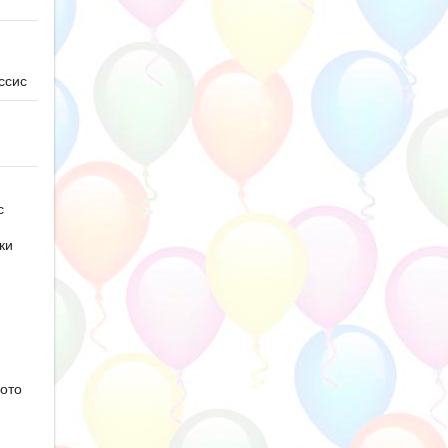
ссис
с
ки
ото