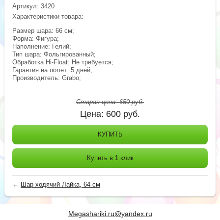
Артикул:
3420
Характеристики товара:
Размер шара: 66 см;
Форма: Фигура;
Наполнение: Гелий;
Тип шара: Фольгированный;
Обработка Hi-Float: Не требуется;
Гарантия на полет: 5 дней;
Производитель: Grabo;
Старая цена:
650
руб.
Цена:
600
руб.
КУПИТЬ
Купить в 1 клик
←
Шар ходячий Лайка, 64 см
Megashariki.ru@yandex.ru