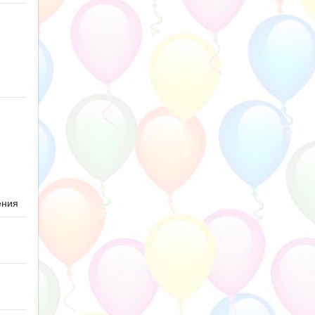
ю
ения