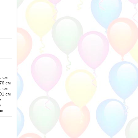
1 см
76 см
1 см
91 см
м
и
ью