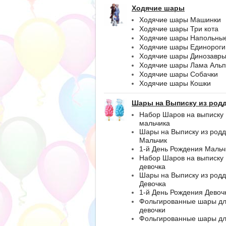
Ходячие шары
Ходячие шары Машинки
Ходячие шары Три кота
Ходячие шары Напольны
Ходячие шары Единороги
Ходячие шары Динозавр
Ходячие шары Лама Альп
Ходячие шары Собачки
Ходячие шары Кошки
Шары на Выписку из род
Набор Шаров на выписку
мальчика
Шары на Выписку из род
Мальчик
1-й День Рождения Мальч
Набор Шаров на выписку
девочка
Шары на Выписку из род
Девочка
1-й День Рождения Девоч
Фольгированные шары д
девочки
Фольгированные шары д