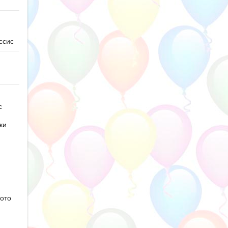
ссис
с
ки
ото