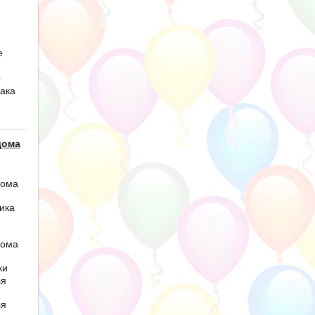
е
ы
ака
дома
дома
ика
дома
ки
ля
ля