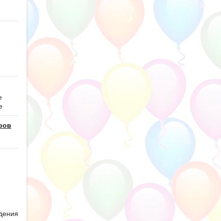
е
е
ров
дения