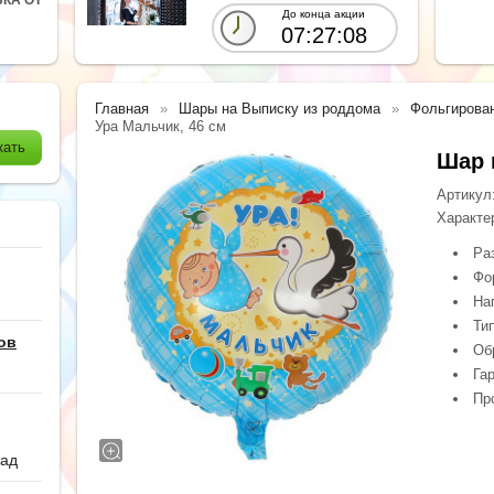
До конца акции
07:27:06
Главная
Шары на Выписку из роддома
Фольгирова
Ура Мальчик, 46 см
Шар 
Артикул
Характе
Ра
Фо
На
Ти
ов
Обр
Гар
Пр
сад