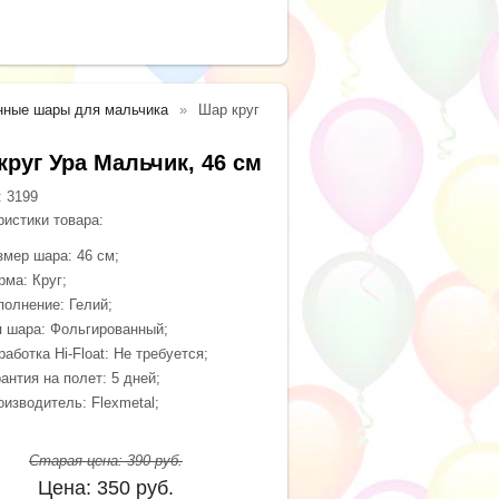
нные шары для мальчика
Шар круг
круг Ура Мальчик, 46 см
:
3199
ристики товара:
змер шара: 46 см;
рма: Круг;
полнение: Гелий;
п шара: Фольгированный;
аботка Hi-Float: Не требуется;
антия на полет: 5 дней;
оизводитель: Flexmetal;
Старая цена:
390
руб.
Цена:
350
руб.