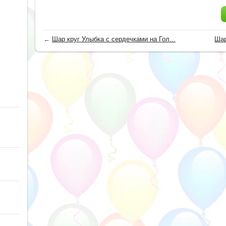
←
Шар круг Улыбка с сердечками на Гол...
Шар