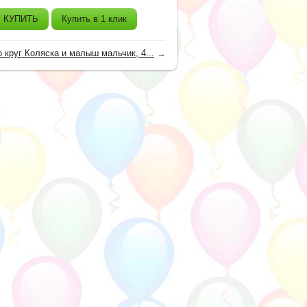
КУПИТЬ
Купить в 1 клик
 круг Коляска и малыш мальчик, 4...
→