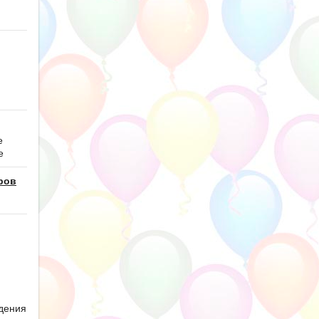
е
е
ров
дения