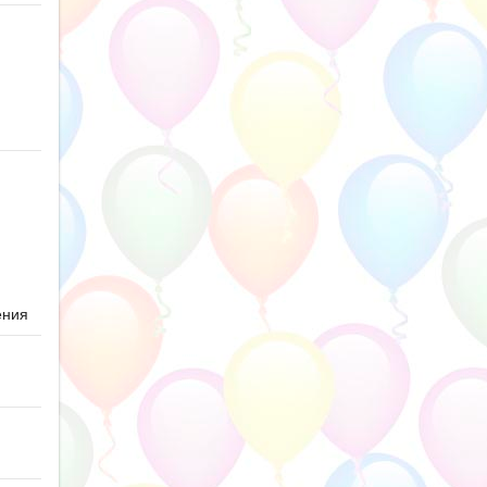
ю
ения