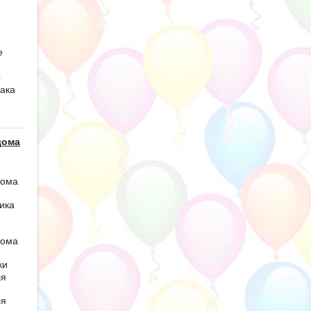
е
ы
ака
дома
дома
ика
дома
ки
ля
ля