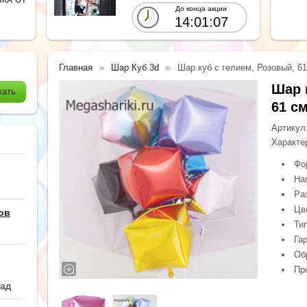
До конца акции
14:01:05
Главная
Шар Куб 3d
Шар куб с гелием, Розовый, 6
Шар 
61 с
Артикул
Характе
Фо
На
Ра
Цв
ов
Ти
Гар
Обр
Пр
сад