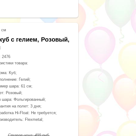
1 см
куб с гелием, Розовый,
м
:
2476
ристики товара:
рма: Куб;
полнение: Гелий;
змер шара: 61 см;
ет: Розовый;
п шара: Фольгированный;
антия на полет: 3 дня;
аботка Hi-Float: Не требуется;
оизводитель: Flexmetal;
Старая цена:
499
руб.