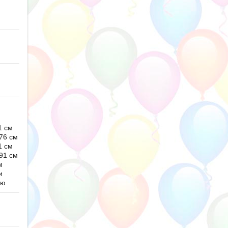
1 см
76 см
1 см
91 см
м
и
ью