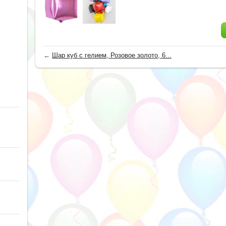
←
Шар куб с гелием, Розовое золото, 6...