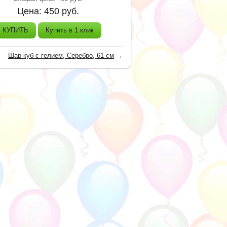
Цена:
450
руб.
КУПИТЬ
Купить в 1 клик
Шар куб с гелием, Серебро, 61 см
→