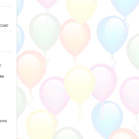
ссис
с
ки
ото