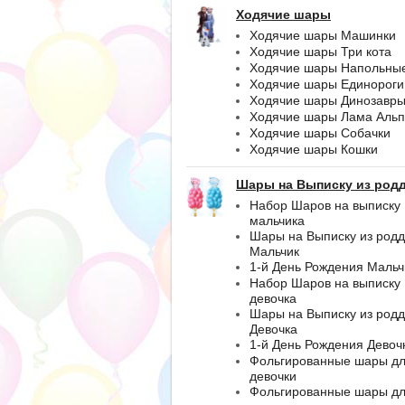
Ходячие шары
Ходячие шары Машинки
Ходячие шары Три кота
Ходячие шары Напольны
Ходячие шары Единороги
Ходячие шары Динозавр
Ходячие шары Лама Альп
Ходячие шары Собачки
Ходячие шары Кошки
Шары на Выписку из род
Набор Шаров на выписку
мальчика
Шары на Выписку из род
Мальчик
1-й День Рождения Мальч
Набор Шаров на выписку
девочка
Шары на Выписку из род
Девочка
1-й День Рождения Девоч
Фольгированные шары д
девочки
Фольгированные шары д