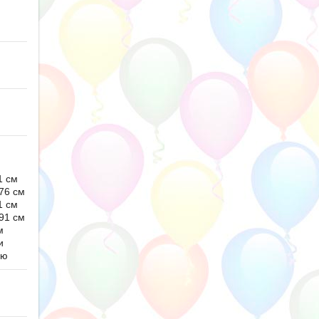
1 см
76 см
1 см
91 см
м
и
ью