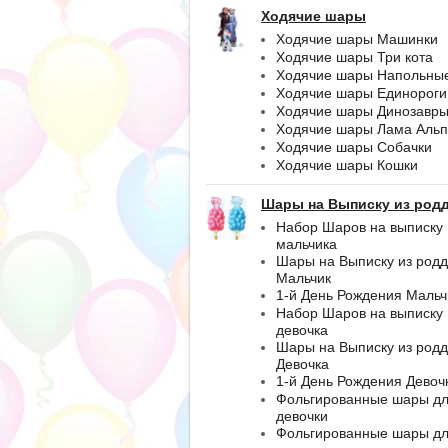
Ходячие шары
Ходячие шары Машинки
Ходячие шары Три кота
Ходячие шары Напольны
Ходячие шары Единороги
Ходячие шары Динозавр
Ходячие шары Лама Альп
Ходячие шары Собачки
Ходячие шары Кошки
Шары на Выписку из род
Набор Шаров на выписку
мальчика
Шары на Выписку из род
Мальчик
1-й День Рождения Мальч
Набор Шаров на выписку
девочка
Шары на Выписку из род
Девочка
1-й День Рождения Девоч
Фольгированные шары д
девочки
Фольгированные шары д