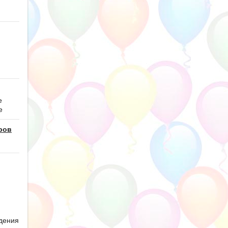
е
е
ров
дения