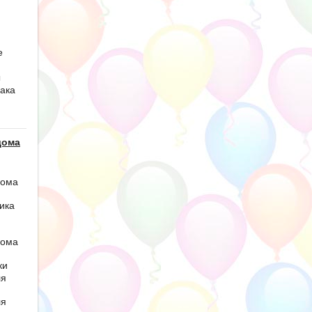
е
ы
ака
дома
дома
ика
дома
ки
ля
ля