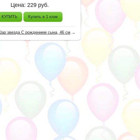
Цена:
229
руб.
КУПИТЬ
Купить в 1 клик
ар звезда С рождением сына, 46 см
→