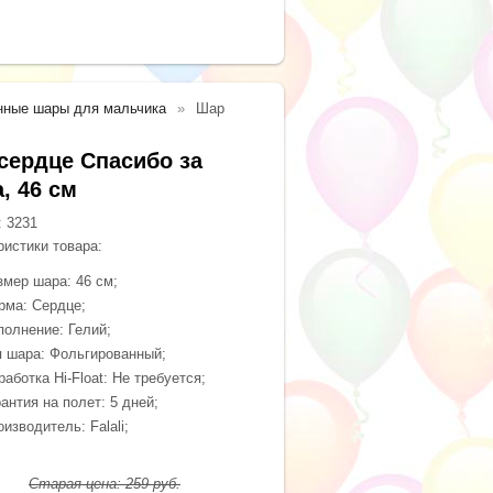
нные шары для мальчика
Шар
сердце Спасибо за
, 46 см
:
3231
ристики товара:
змер шара: 46 см;
рма: Сердце;
полнение: Гелий;
п шара: Фольгированный;
аботка Hi-Float: Не требуется;
антия на полет: 5 дней;
изводитель: Falali;
Старая цена:
259
руб.