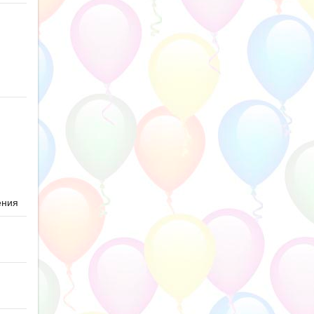
ю
ения