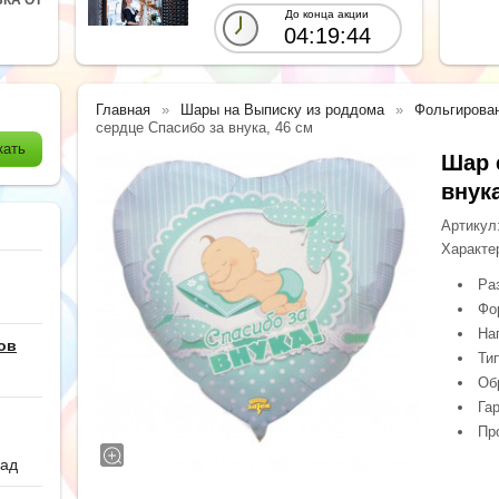
До конца акции
04:19:42
Главная
Шары на Выписку из роддома
Фольгирова
сердце Спасибо за внука, 46 см
Шар 
внука
Артикул
Характе
Ра
Фо
На
ов
Ти
Обр
Гар
Про
сад