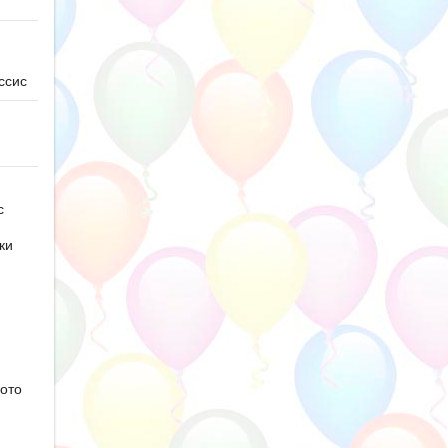
ссис
с
ки
ото