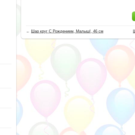
←
Шар круг С Рождением, Малыш!, 46 см
Ш