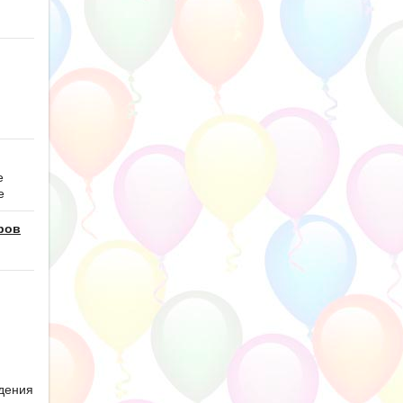
е
е
ров
дения