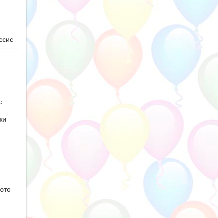
ссис
с
ки
ото