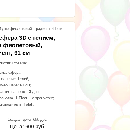
Фуше-фиолетовый, Градиент, 61 см
сфера 3D с гелием,
-фиолетовый,
ент, 61 см
ристики товара:
рма: Сфера;
полнение: Гелий;
змер шара: 61 см;
антия на полет: 3 дня;
аботка Hi-Float: Не требуется;
изводитель: Falali;
Старая цена:
690
руб.
Цена:
600
руб.