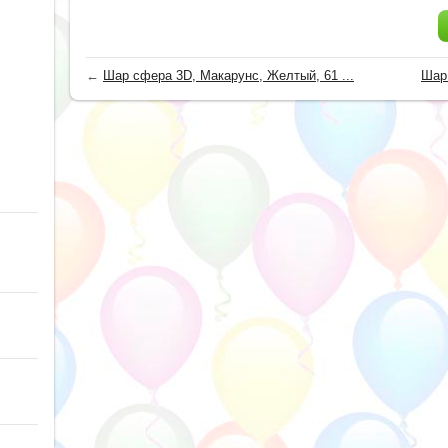
←
Шар сфера 3D, Макарунс, Желтый, 61 ...
Шар 