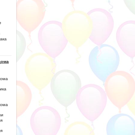
е
ы
ака
дома
дома
ика
дома
ки
ля
ля