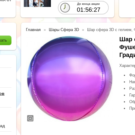
До конца акции
01:56:25
Главная
Шары Сфера 3D
Шар сфера 3D с гелием, 
Шар 
Фуше
Гради
Характе
Фо
На
Ра
ов
Гар
Обр
Про
сад