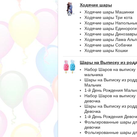
Ходячие шары
Ходячие шары Машинки
Ходячие шары Три кота
Ходячие шары Напольны
Ходячие шары Единороги
Ходячие шары Динозавр
Ходячие шары Лама Альп
Ходячие шары Собачки
Ходячие шары Кошки
Шары на Выписку из род
Набор Шаров на выписку
мальчика
Шары на Выписку из род
Мальчик
1-й День Рождения Мальч
Набор Шаров на выписку
девочка
Шары на Выписку из род
Девочка
1-й День Рождения Девоч
Фольгированные шары д
девочки
Фольгированные шары д