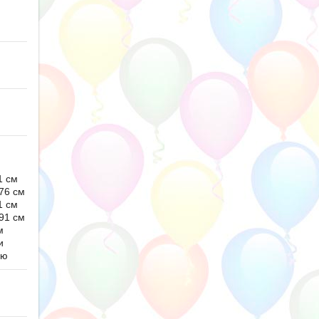
1 см
76 см
1 см
91 см
м
и
ью