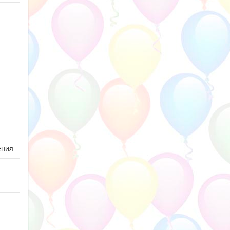
ю
ения