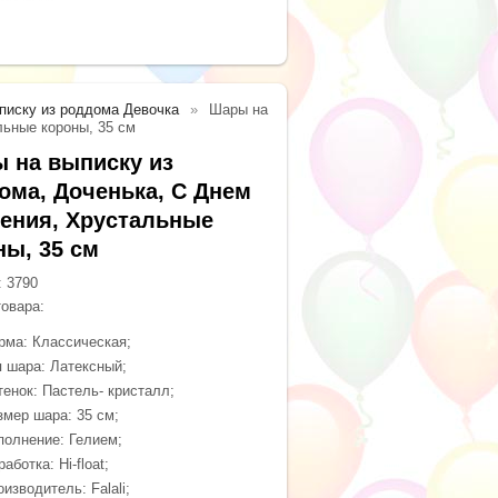
писку из роддома Девочка
Шары на
льные короны, 35 см
 на выписку из
ома, Доченька, С Днем
ения, Хрустальные
ны, 35 см
:
3790
товара:
рма: Классическая;
п шара: Латексный;
тенок: Пастель- кристалл;
змер шара: 35 см;
полнение: Гелием;
аботка: Hi-float;
изводитель: Falali;