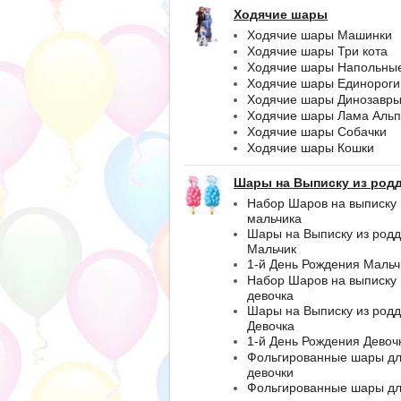
Ходячие шары
Ходячие шары Машинки
Ходячие шары Три кота
Ходячие шары Напольны
Ходячие шары Единороги
Ходячие шары Динозавр
Ходячие шары Лама Альп
Ходячие шары Собачки
Ходячие шары Кошки
Шары на Выписку из род
Набор Шаров на выписку
мальчика
Шары на Выписку из род
Мальчик
1-й День Рождения Мальч
Набор Шаров на выписку
девочка
Шары на Выписку из род
Девочка
1-й День Рождения Девоч
Фольгированные шары д
девочки
Фольгированные шары д