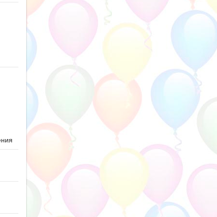
ю
ения