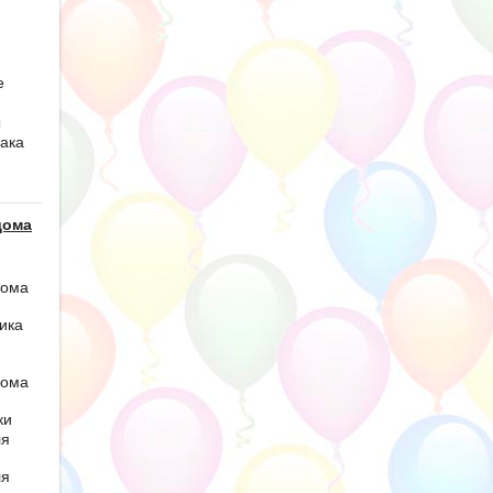
е
ы
ака
дома
дома
ика
дома
ки
ля
ля