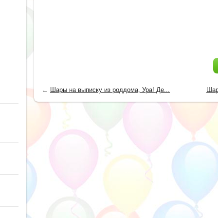
←
Шары на выписку из роддома, Ура! Де...
Шар