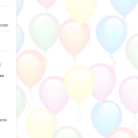
ссис
с
ки
ото