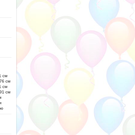
1 см
76 см
1 см
91 см
м
и
ью