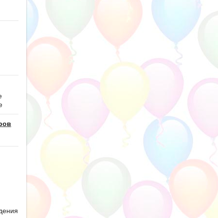
е
е
ров
дения