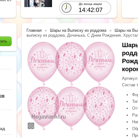
До конца акции
14:42:06
Главная
Шары на Выписку из роддома
Шары на Вы
выписку из роддома, Доченька, С Днем Рождения, Хруста
Шары
родд
Рожд
коро
Артикул
Состав 
Фо
ов
Ти
От
Ра
На
сад
Обр
Про