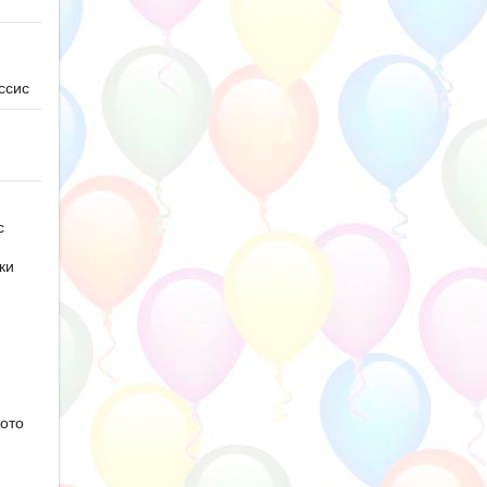
ссис
с
ки
ото