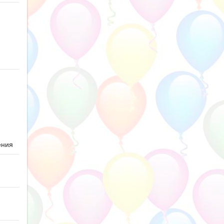
ю
ения