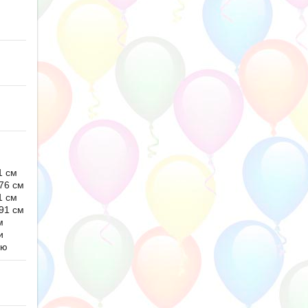
1 см
76 см
1 см
91 см
м
и
ью