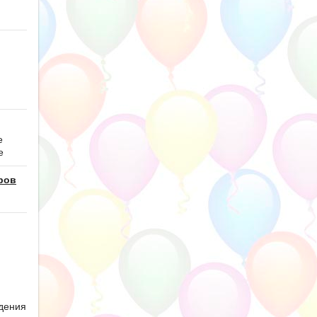
е
е
ров
дения