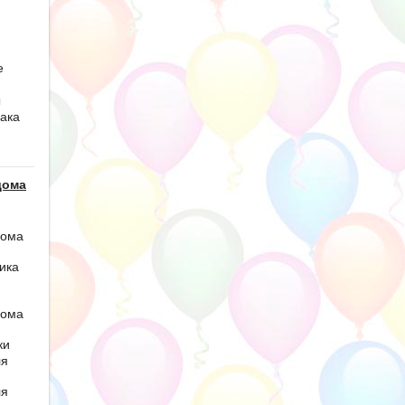
е
ы
ака
дома
дома
ика
дома
ки
ля
ля