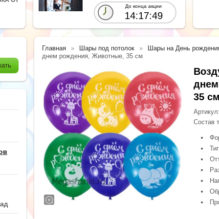
До конца акции
14:17:47
Главная
Шары под потолок
Шары на День рождени
днем рождения, Животные, 35 см
Возд
днем
35 с
Артикул
Состав 
Фо
Ти
ов
От
Ра
На
Обр
Пр
сад