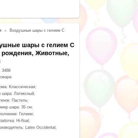
я
Воздушные шары с гелием С
ушные шары с гелием С
 рождения, Животные,
м
:
3488
товара:
рма: Классическая;
п шара: Латексный;
тенок: Пастель;
змер шара: 35 см;
полнение: Гелием;
аботка: Hi-float;
оизводитель: Latex Occidental;