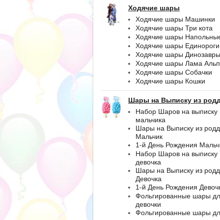
Ходячие шары
Ходячие шары Машинки
Ходячие шары Три кота
Ходячие шары Напольны
Ходячие шары Единороги
Ходячие шары Динозавр
Ходячие шары Лама Альп
Ходячие шары Собачки
Ходячие шары Кошки
Шары на Выписку из род
Набор Шаров на выписку
мальчика
Шары на Выписку из род
Мальчик
1-й День Рождения Мальч
Набор Шаров на выписку
девочка
Шары на Выписку из род
Девочка
1-й День Рождения Девоч
Фольгированные шары д
девочки
Фольгированные шары д