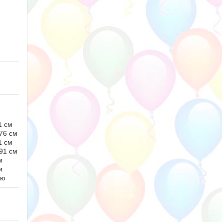
1 см
76 см
1 см
91 см
м
и
ью