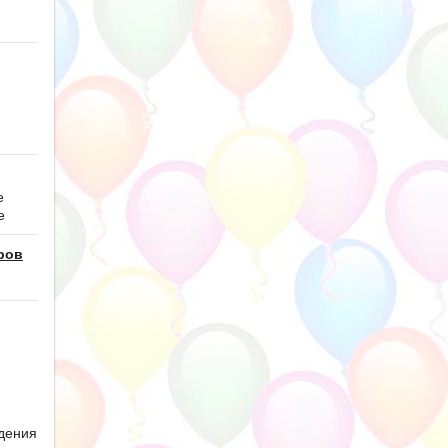
е
е
ров
дения