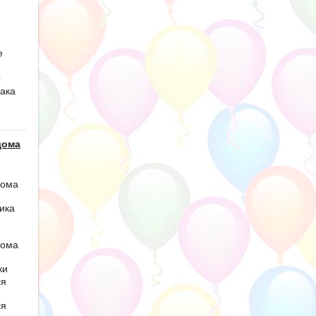
е
ы
ака
дома
дома
ика
дома
ки
ля
ля