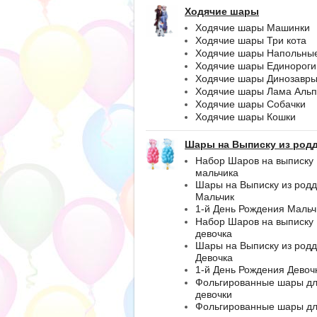
Ходячие шары
Ходячие шары Машинки
Ходячие шары Три кота
Ходячие шары Напольны
Ходячие шары Единороги
Ходячие шары Динозавр
Ходячие шары Лама Альп
Ходячие шары Собачки
Ходячие шары Кошки
Шары на Выписку из род
Набор Шаров на выписку
мальчика
Шары на Выписку из род
Мальчик
1-й День Рождения Мальч
Набор Шаров на выписку
девочка
Шары на Выписку из род
Девочка
1-й День Рождения Девоч
Фольгированные шары д
девочки
Фольгированные шары д