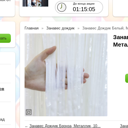
До конца акции
01:15:03
Главная
Занавес дождик
Занавес Дождик Белый, М
Зана
Мета
ов
сад
←
Занавес Дождик Бронза, Металлик, 10...
Зана