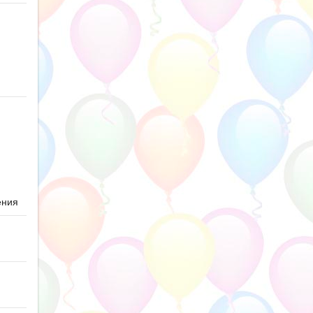
ю
ения