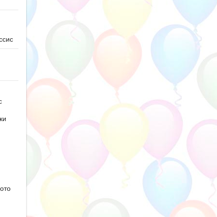
ссис
с
ки
ото