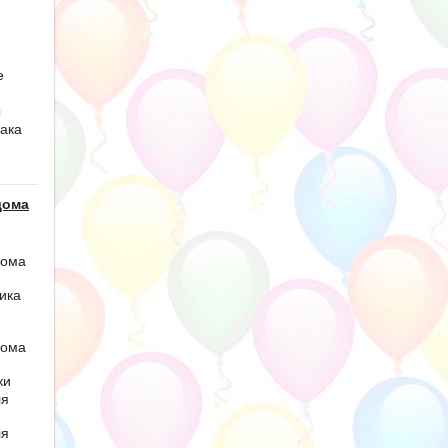
е
ы
ака
дома
дома
ика
дома
ки
ля
ля