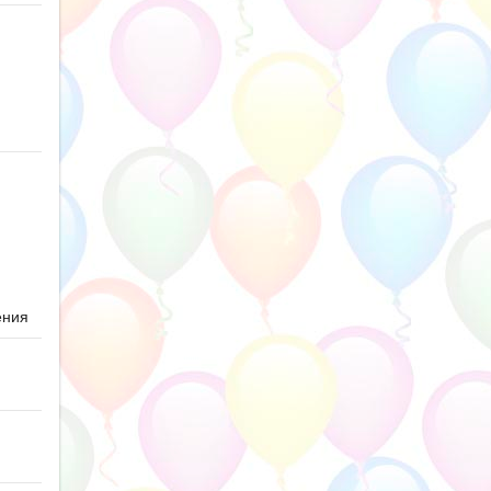
ю
ения