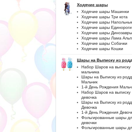
Ходячие шары
Ходячие шары Машинки
Ходячие шары Три кота
Ходячие шары Напольны
Ходячие шары Единороги
Ходячие шары Динозавр
Ходячие шары Лама Альп
Ходячие шары Собачки
Ходячие шары Кошки
Шары на Выписку из род
Набор Шаров на выписку
мальчика
Шары на Выписку из род
Мальчик
1-й День Рождения Мальч
Набор Шаров на выписку
девочка
Шары на Выписку из род
Девочка
1-й День Рождения Девоч
Фольгированные шары д
девочки
Фольгированные шары д