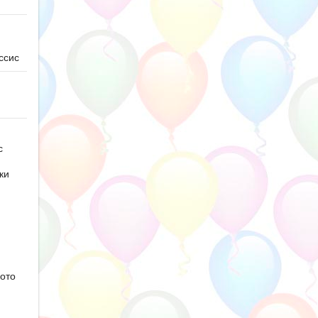
ссис
с
ки
ото