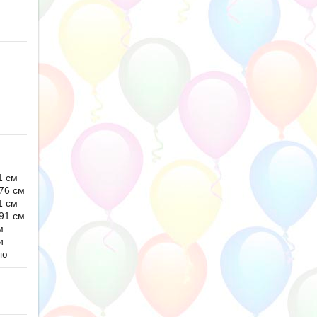
1 см
76 см
1 см
91 см
м
и
ью