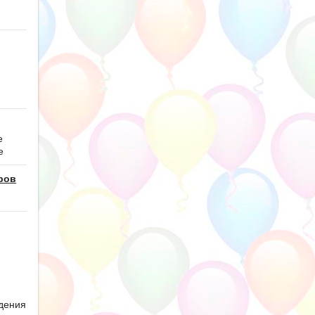
е
е
ров
дения