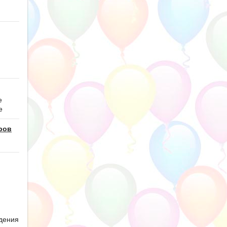
е
е
ров
дения