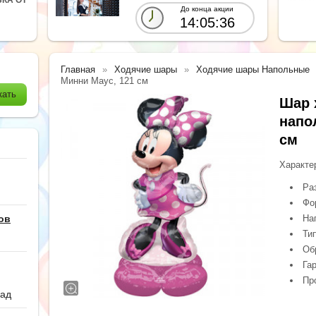
До конца акции
14:05:34
Главная
Ходячие шары
Ходячие шары Напольные
Минни Маус, 121 см
Шар 
напо
см
Характе
Ра
Фо
ов
На
Ти
Обр
Гар
Пр
сад