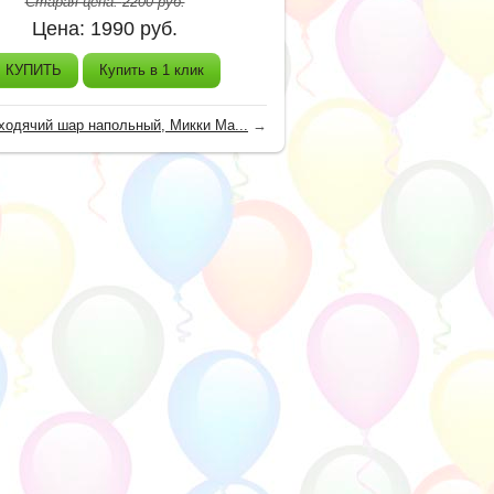
Старая цена:
2200
руб.
Цена:
1990
руб.
КУПИТЬ
Купить в 1 клик
ходячий шар напольный, Микки Ма...
→