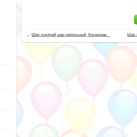
←
Шар ходячий шар напольный, Космонав...
Шар 