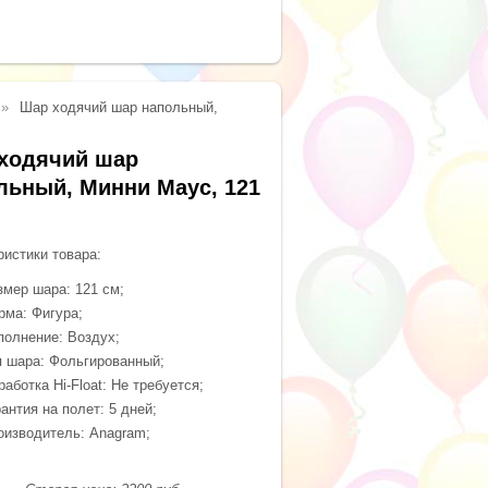
Шар ходячий шар напольный,
ходячий шар
льный, Минни Маус, 121
ристики товара:
змер шара: 121 см;
рма: Фигура;
полнение: Воздух;
п шара: Фольгированный;
аботка Hi-Float: Не требуется;
антия на полет: 5 дней;
оизводитель: Anagram;