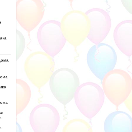
е
ы
ака
дома
дома
ика
дома
ки
ля
ля