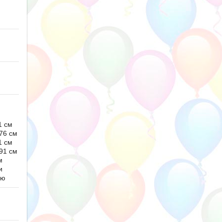
1 см
76 см
1 см
91 см
м
и
ью