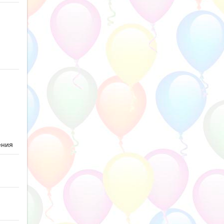
ю
ения