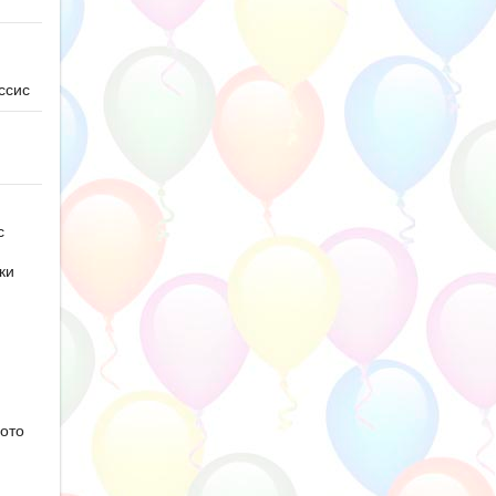
ссис
с
ки
ото