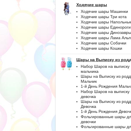
Ходячие шары
Ходячие шары Машинки
Ходячие шары Три кота
Ходячие шары Напольны
Ходячие шары Единороги
Ходячие шары Динозавр
Ходячие шары Лама Альп
Ходячие шары Собачки
Ходячие шары Кошки
Шары на Выписку из род
Набор Шаров на выписку
мальчика
Шары на Выписку из род
Мальчик
1-й День Рождения Мальч
Набор Шаров на выписку
девочка
Шары на Выписку из род
Девочка
1-й День Рождения Девоч
Фольгированные шары д
девочки
Фольгированные шары д