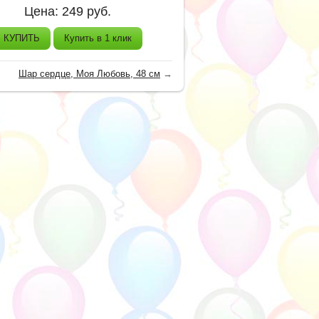
Цена:
249
руб.
КУПИТЬ
Купить в 1 клик
Шар сердце, Моя Любовь, 48 см
→