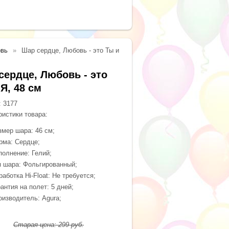
вь
Шар сердце, Любовь - это Ты и
сердце, Любовь - это
Я, 48 см
:
3177
ристики товара:
змер шара: 46 см;
рма: Сердце;
полнение: Гелий;
п шара: Фольгированный;
аботка Hi-Float: Не требуется;
антия на полет: 5 дней;
оизводитель: Agura;
Старая цена:
299
руб.