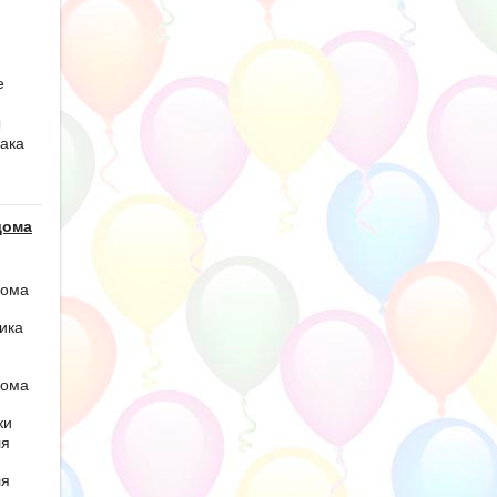
е
ы
ака
дома
дома
ика
дома
ки
ля
ля