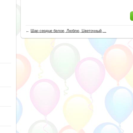
←
Шар сердце белое, Люблю, Цветочный,...