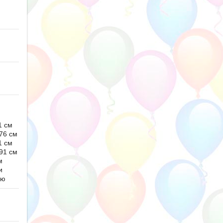
1 см
76 см
1 см
91 см
м
и
ью