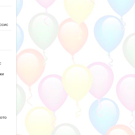
ссис
с
ки
ото