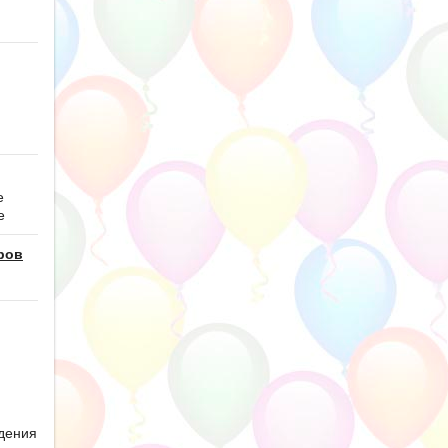
е
е
ров
дения