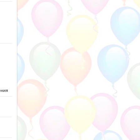
ю
ения