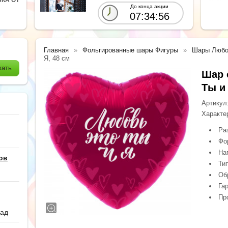
До конца акции
07:34:55
Главная
Фольгированные шары Фигуры
Шары Любо
Я, 48 см
Шар 
Ты и 
Артикул
Характе
Ра
Фо
На
ов
Ти
Обр
Гар
Пр
сад