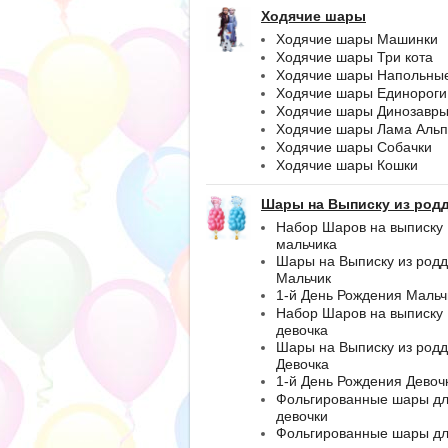
Ходячие шары
Ходячие шары Машинки
Ходячие шары Три кота
Ходячие шары Напольны
Ходячие шары Единороги
Ходячие шары Динозавр
Ходячие шары Лама Альп
Ходячие шары Собачки
Ходячие шары Кошки
Шары на Выписку из род
Набор Шаров на выписку
мальчика
Шары на Выписку из род
Мальчик
1-й День Рождения Мальч
Набор Шаров на выписку
девочка
Шары на Выписку из род
Девочка
1-й День Рождения Девоч
Фольгированные шары д
девочки
Фольгированные шары д